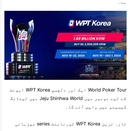
ہے۔
World Poker Tour ایک اور دلچسپ WPT Korea ایونٹ
کے لیے نومبر میں Jeju Shinhwa World میں لینڈنگ
کیسینو میں واپس آئے گا۔
تازہ ترین WPT Korea ٹورنامنٹ series میزبانی