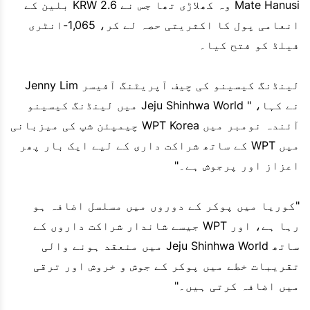
Mate Hanusi وہ کھلاڑی تھا جس نے KRW 2.6 بلین کے
انعامی پول کا اکثریتی حصہ لے کر، 1,065-انٹری
فیلڈ کو فتح کیا۔
لینڈنگ کیسینو کی چیف آپریٹنگ آفیسر Jenny Lim
نے کہا، " Jeju Shinhwa World میں لینڈنگ کیسینو
آئندہ نومبر میں WPT Korea چیمپئن شپ کی میزبانی
میں WPT کے ساتھ شراکت داری کے لیے ایک بار پھر
اعزاز اور پرجوش ہے۔"
"کوریا میں پوکر کے دوروں میں مسلسل اضافہ ہو
رہا ہے، اور WPT جیسے شاندار شراکت داروں کے
ساتھ Jeju Shinhwa World میں منعقد ہونے والی
تقریبات خطے میں پوکر کے جوش و خروش اور ترقی
میں اضافہ کرتی ہیں۔"