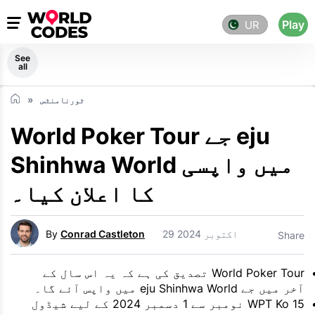
Play
UR
See
all
ٹورنامنٹس
World Poker Tour جے eju
Shinhwa World میں واپسی
کا اعلان کیا۔
29 اکتوبر 2024
Conrad Castleton
By
Share
World Poker Tour تصدیق کی ہے کہ یہ اس سال کے
آخر میں جے eju Shinhwa World میں واپس آئے گا۔
WPT Ko 15 نومبر سے 1 دسمبر 2024 کے لیے شیڈول