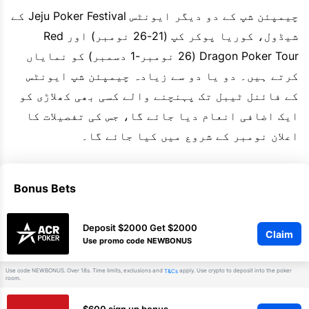
چیمپئن شپ کے دو دیگر ایونٹس Jeju Poker Festival کے
شیڈول، کوریا پوکر کپ (21-26 نومبر) اور Red
Dragon Poker Tour (26 نومبر-1 دسمبر) کو نمایاں
کرتے ہیں۔ دو یا دو سے زیادہ چیمپئن شپ ایونٹس
کے فائنل ٹیبل تک پہنچنے والے کسی بھی کھلاڑی کو
ایک اضافی انعام دیا جائے گا، جس کی تفصیلات کا
اعلان نومبر کے شروع میں کیا جائے گا۔
Bonus Bets
Deposit $2000 Get $2000
Claim
Use promo code NEWBONUS
Use code NEWBONUS. Over 18s. Time limits, exclusions and
apply. Use crypto to deposit into the poker
T&Cs
room.
$600 sign up bonus