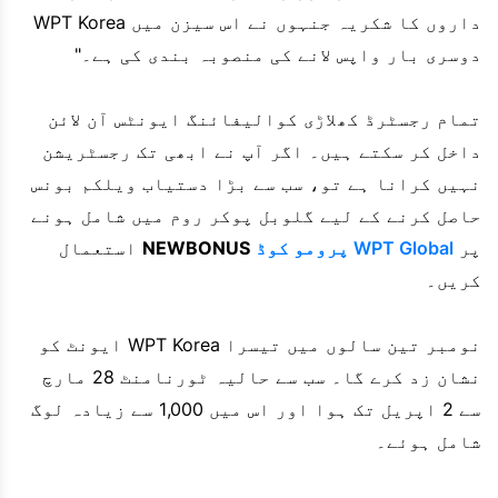
داروں کا شکریہ جنہوں نے اس سیزن میں WPT Korea
دوسری بار واپس لانے کی منصوبہ بندی کی ہے۔"
تمام رجسٹرڈ کھلاڑی کوالیفائنگ ایونٹس آن لائن
داخل کر سکتے ہیں۔ اگر آپ نے ابھی تک رجسٹریشن
نہیں کرانا ہے تو، سب سے بڑا دستیاب ویلکم بونس
حاصل کرنے کے لیے گلوبل پوکر روم میں شامل ہونے
پر
WPT Global پرومو کوڈ
NEWBONUS
استعمال
کریں۔
نومبر تین سالوں میں تیسرا WPT Korea ایونٹ کو
نشان زد کرے گا۔ سب سے حالیہ ٹورنامنٹ 28 مارچ
سے 2 اپریل تک ہوا اور اس میں 1,000 سے زیادہ لوگ
شامل ہوئے۔