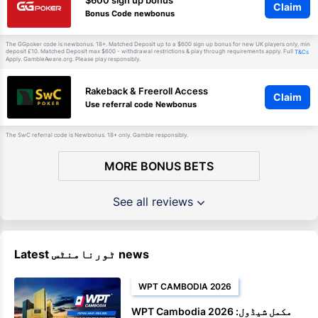
Claim
Bonus Code newbonus
The GGpoker code is newbonus. 18+. Matched Deposit up to a $600 sign up bonus for new UK players only, min
deposit £10. Matched Deposit max $600 - withdrawal restrictions & play through requirements apply. Full
T&Cs
Apply. GambleAware.org. Please play responsibly.
Rakeback & Freeroll Access
Claim
Use referral code Newbonus
The SwC referral code is Newbonus. 18+ only. Gamble responsibly.
MORE BONUS BETS
See all reviews
Latest ٹورنامنٹس news
WPT CAMBODIA 2026
WPT Cambodia 2026 مکمل شیڈول: