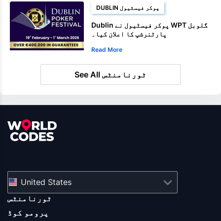
DUBLIN پوکر فیسٹیول
Dublin پوکر فیسٹیول نے WPT گلوبل
پارٹنرشپ کا اعلان کیا۔
Read More
See All ٹورنامنٹس
United States
ٹورنامنٹس
پرومو کوڈ