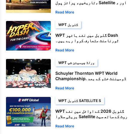
تاریخیں، پرائز پول، Satellite ، اور
چیمپئن شپ ایونٹس
Read More
WPT گلوبل
WPT گلوبل میں نئے ہائپر Dash
ٹورنامنٹ متعارف کروا رہے ہیں۔
Read More
WPT ورلڈ چیمپئن شپ
Schuyler Thornton WPT World
Championship. ڈومیننٹ ختم کے بعد
Read More
WPT گلوبل SATELLITE S
WPT گلوبل 2026 کے اوائل میں نئے
بریٹی سلاوا Satellite روٹ کے ساتھ سیٹ
کرتا ہے۔
Read More