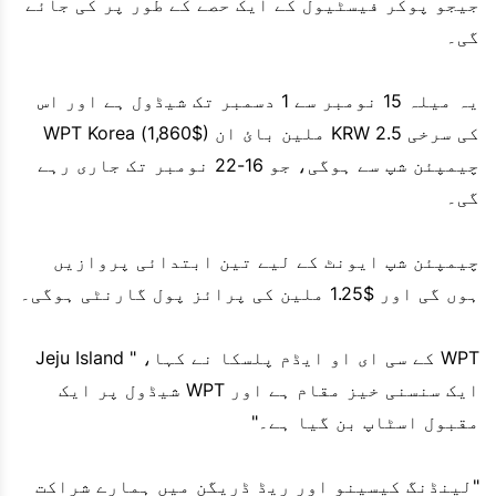
جیجو پوکر فیسٹیول کے ایک حصے کے طور پر کی جائے
گی۔
یہ میلہ 15 نومبر سے 1 دسمبر تک شیڈول ہے اور اس
کی سرخی KRW 2.5 ملین بائ ان ($1,860) WPT Korea
چیمپئن شپ سے ہوگی، جو 16-22 نومبر تک جاری رہے
گی۔
چیمپئن شپ ایونٹ کے لیے تین ابتدائی پروازیں
ہوں گی اور $1.25 ملین کی پرائز پول گارنٹی ہوگی۔
WPT کے سی ای او ایڈم پلسکا نے کہا، " Jeju Island
ایک سنسنی خیز مقام ہے اور WPT شیڈول پر ایک
مقبول اسٹاپ بن گیا ہے۔"
"لینڈنگ کیسینو اور ریڈ ڈریگن میں ہمارے شراکت