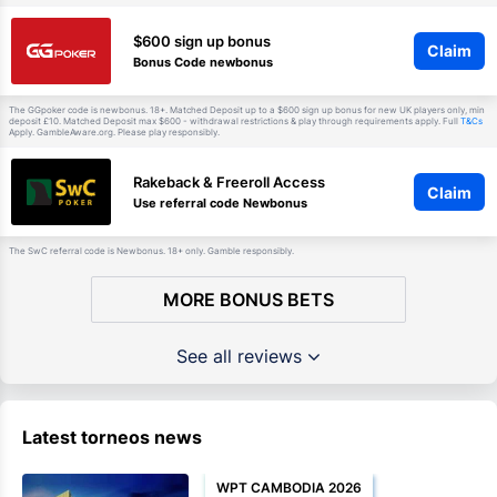
$600 sign up bonus
Claim
Bonus Code newbonus
The GGpoker code is newbonus. 18+. Matched Deposit up to a $600 sign up bonus for new UK players only, min
deposit £10. Matched Deposit max $600 - withdrawal restrictions & play through requirements apply. Full
T&Cs
Apply. GambleAware.org. Please play responsibly.
Rakeback & Freeroll Access
Claim
Use referral code Newbonus
The SwC referral code is Newbonus. 18+ only. Gamble responsibly.
MORE BONUS BETS
See all reviews
Latest torneos news
WPT CAMBODIA 2026