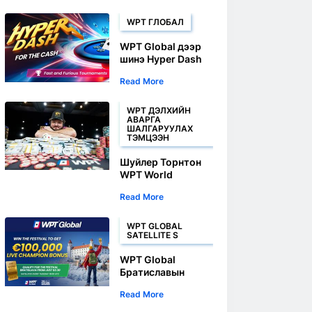
Satellite дагуулын
болон аварга
WPT ГЛОБАЛ
шалгаруулах
тэмцээнүүд
WPT Global дээр
шинэ Hyper Dash
тэмцээнүүдийг
Read More
танилцуулж байна
WPT ДЭЛХИЙН
АВАРГА
ШАЛГАРУУЛАХ
ТЭМЦЭЭН
Шуйлер Торнтон
WPT World
Championship.
Read More
Давамгайлсан
барианы дараа
WPT GLOBAL
SATELLITE S
WPT Global
Братиславын
Satellite шинэ
Read More
маршрутыг 2026
оныг эрт эхлүүлнэ