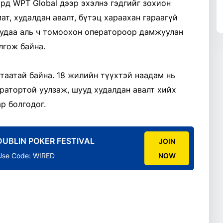
рд WPT Global дээр эхэлнэ гэдгийг зохион
ат, худалдан авалт, бүтэц хараахан гараагүй
х удаа аль ч томоохон оператороор дамжуулан
лгож байна.
 таатай байна. 18 жилийн түүхтэй наадам нь
ратортой уулзаж, шууд худалдан авалт хийх
р болгодог.
DUBLIN POKER FESTIVAL
JOIN
Use Code: WIRED
NOW