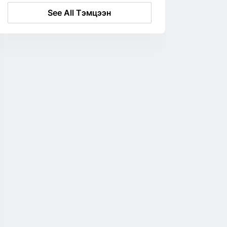
See All Тэмцээн