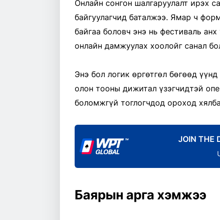
Онлайн сонгон шалгаруулалт ирэх са
байгуулагчид баталжээ. Ямар ч форм
байгаа боловч энэ нь фестиваль ан
онлайн дамжуулах хоолойг санал бо
Энэ бол логик өргөтгөл бөгөөд үүнд
олон тооны дижитал үзэгчидтэй опе
боломжгүй тоглогчдод ороход хялба
JOIN THE 
Баярын арга хэмжээ