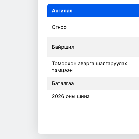
Ангилал
Огноо
Байршил
Томоохон аварга шалгаруулах
тэмцээн
Баталгаа
2026 оны шинэ