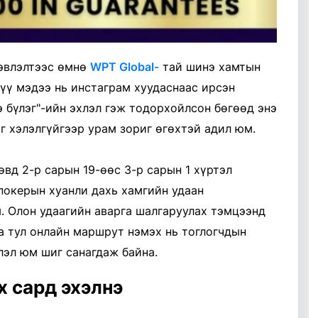
эвлэлтээс өмнө
WPT Global-
тай шинэ хамтын
хүү мэдээ нь инстаграм хуудаснаас ирсэн
 бүлэг"-ийн эхлэл гэж тодорхойлсон бөгөөд энэ
г хэлэлгүйгээр урам зориг өгөхтэй адил юм.
вд 2-р сарын 19-өөс 3-р сарын 1 хүртэл
покерын хуанли дахь хамгийн удаан
. Олон удаагийн аварга шалгаруулах тэмцээнд
а тул онлайн маршрут нэмэх нь тоглогчдын
лэл юм шиг санагдаж байна.
х сард эхэлнэ