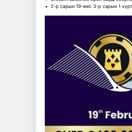
2-р сарын 19-өөс 3-р сарын 1 хүр